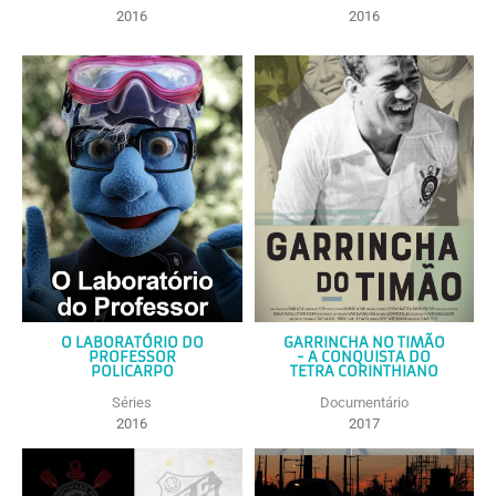
2016
2016
O LABORATÓRIO DO
GARRINCHA NO TIMÃO
PROFESSOR
- A CONQUISTA DO
POLICARPO
TETRA CORINTHIANO
Séries
Documentário
2016
2017