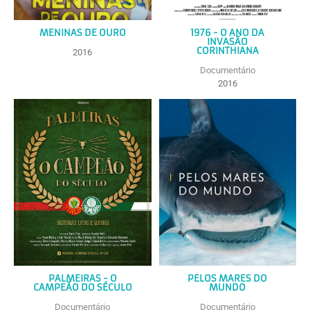
MENINAS DE OURO
1976 - O ANO DA
INVASÃO
CORINTHIANA
2016
Documentário
2016
PALMEIRAS - O
PELOS MARES DO
CAMPEÃO DO SÉCULO
MUNDO
Documentário
Documentário