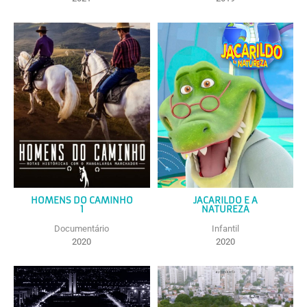
HOMENS DO CAMINHO
JACARILDO E A
1
NATUREZA
Documentário
Infantil
2020
2020