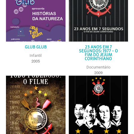
GLUB GLUB
23 ANOS EM 7
SEGUNDOS: 1977 - O
FIM DO JEJUM
Infantil
CORINTHIANO
2005
Documentário
2009