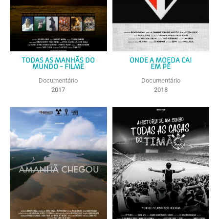
TODAS AS MANHÃS DO
ONDE A MOEDA CAI
MUNDO - FILME
EM PÉ
Documentário
Documentário
2017
2018